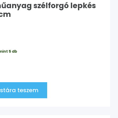
műanyag szélforgó lepkés
5cm
mint 5 db
stára teszem