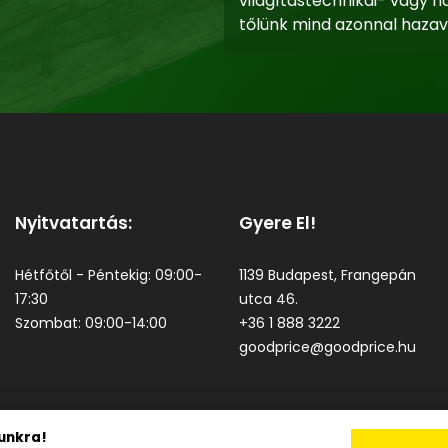
világítástechnikai- vagy há
tőlünk mind azonnal hazav
Nyitvatartás:
Gyere El!
Hétfőtől - Péntekig: 09:00-
1139 Budapest, Frangepán
17:30
utca 46.
Szombat: 09:00-14:00
+36 1 888 3222
goodprice@goodprice.hu
unkra!