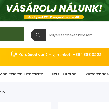
Kérdésed van? Hívj minket! +36 1 888 3222
Mobiltelefon Kiegészítő
Kerti Bútorok
Lakberendez
ció