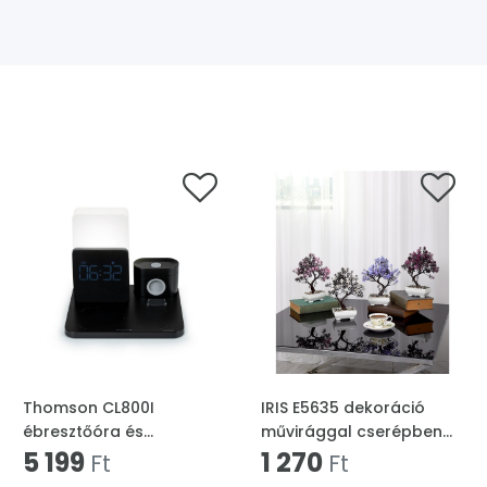
Thomson CL800I
IRIS E5635 dekoráció
ébresztőóra és
művirággal cserépben
telefontöltő
5 199
18x24cm
1 270
Ft
Ft