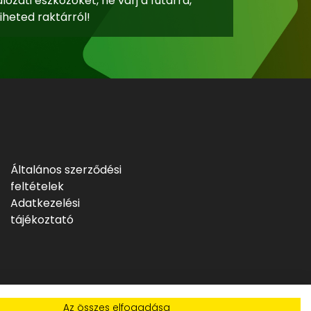
lózati eszközöket, ne várj a futárra,
iheted raktárról!
Általános szerződési
feltételek
Adatkezelési
tájékoztató
Az összes elfogadása