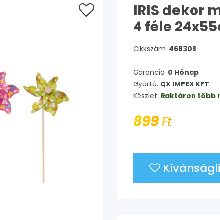
IRIS dekor 
4 féle 24x5
Cikkszám:
468308
Garancia:
0 Hónap
Gyártó:
QX IMPEX KFT
Készlet:
Raktáron több 
899
Ft
Kívánságli