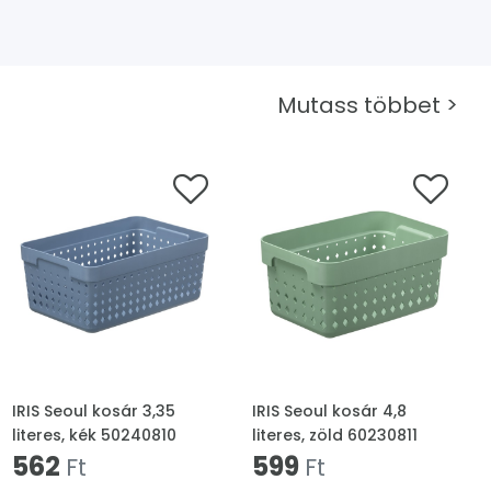
Mutass többet >
IRIS Seoul kosár 3,35
IRIS Seoul kosár 4,8
literes, kék 50240810
literes, zöld 60230811
562
599
Ft
Ft