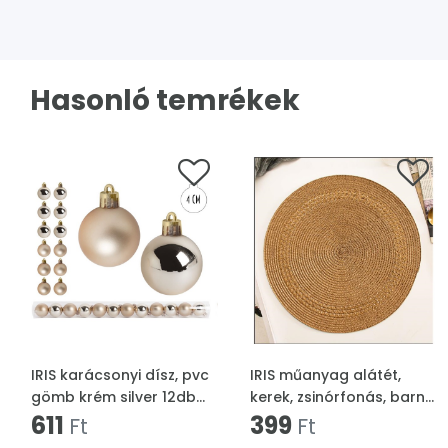
Hasonló temrékek
IRIS karácsonyi dísz, pvc
IRIS műanyag alátét,
gömb krém silver 12db
kerek, zsinórfonás, barna
4cm
611
38 cm
399
Ft
Ft