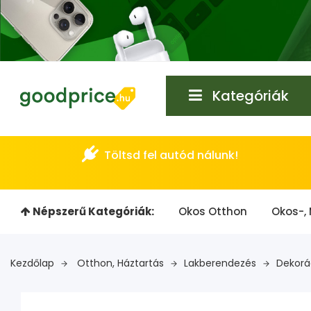
Kategóriák
Töltsd fel autód nálunk!
Népszerű Kategóriák:
Okos Otthon
Okos-, 
Kezdőlap
Otthon, Háztartás
Lakberendezés
Dekorá