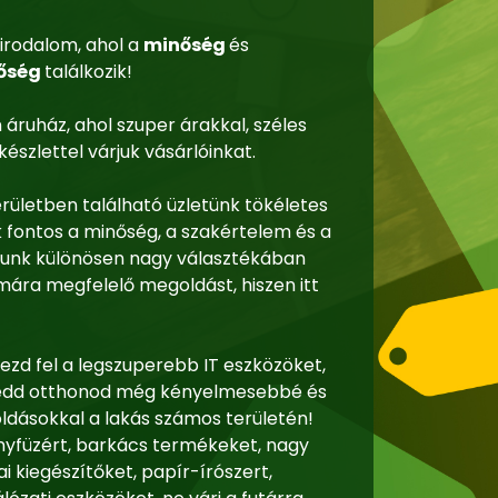
irodalom, ahol a
minőség
és
őség
találkozik!
 áruház, ahol szuper árakkal, széles
észlettel várjuk vásárlóinkat.
erületben található üzletünk tökéletes
k fontos a minőség, a szakértelem és a
zunk különösen nagy választékában
mára megfelelő megoldást, hiszen itt
ezd fel a legszuperebb IT eszközöket,
s tedd otthonod még kényelmesebbé és
ásokkal a lakás számos területén!
nyfüzért, barkács termékeket, nagy
i kiegészítőket, papír-írószert,