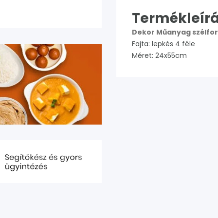
Termékleírá
Dekor Műanyag szélfo
Fajta: lepkés 4 féle
Méret: 24x55cm