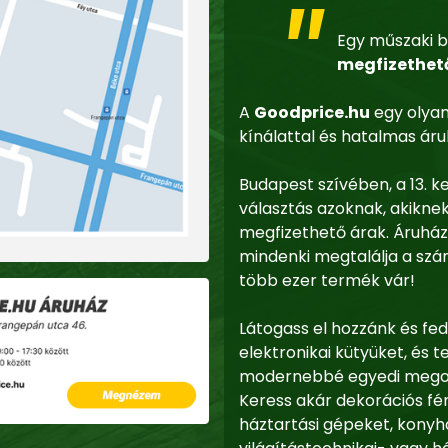
Egy műszaki b
megfizethet
A
Goodprice.hu
egy olyan
kínálattal és hatalmas áruk
Budapest szívében, a 13. k
választás azoknak, akikne
megfizethető árak. Áruhá
mindenki megtalálja a szá
több ezer termék vár!
Látogass el hozzánk és fed
elektronikai kütyüket, é
modernebbé egyedi megold
Keress akár dekorációs fé
háztartási gépeket, konyha