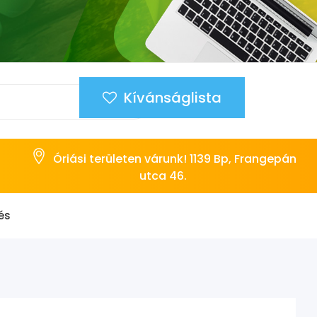
Kívánságlista
Óriási területen várunk! 1139 Bp, Frangepán
utca 46.
és