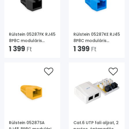
Rülstein 05287FK RJ45
Rülstein 05287KE RJ45
8P8C moduláris
8P8C moduláris
dugókhoz fekete
1 399
dugókhoz kék 100db
1 399
Ft
Ft
100db "sima"
"sima" törésgátló
törésgátló
Rülstein 05287SA
Cat.6 UTP fali aljzat, 2