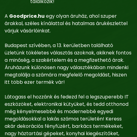
találkozik!
A
Goodprice.hu
egy olyan áruház, ahol szuper
árakkal, széles kínálattal és hatalmas árukészlettel
várjuk vásárlóinkat.
Budapest szívében, a 13. kerületben található
üzletünk tökéletes választás azoknak, akiknek fontos
a minőség, a szakértelem és a megfizethető árak.
Áruházunk különösen nagy választékában mindenki
megtalálja a számára megfelelő megoldást, hiszen
itt több ezer termék vár!
Látogass el hozzánk és fedezd fel a legszuperebb IT
eszközöket, elektronikai kütyüket, és tedd otthonod
még kényelmesebbé és modernebbé egyedi
megoldásokkal a lakás számos területén! Keress
akár dekorációs fényfüzért, barkács termékeket,
nagy háztartási gépeket, konyhai kiegészítőket,