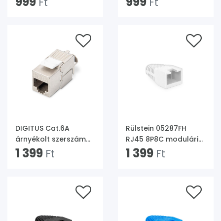
999
999
Ft
Ft
szerelhető árnyékolt
RJ45 Keystone jack
DIGITUS Cat.6A
Rülstein 05287FH
árnyékolt szerszám
RJ45 8P8C moduláris
nélkül szerelhető
1 399
dugókhoz fehér
1 399
Ft
Ft
Keystone Jack
100db "sima"
törésgátló