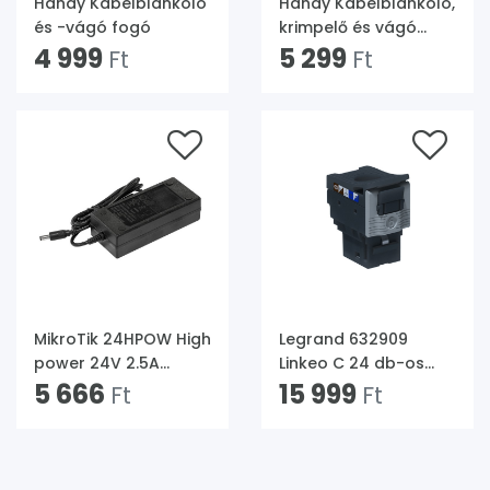
Handy Kábelblankoló
Handy Kábelblankoló,
és -vágó fogó
krimpelő és vágó
4 999
fogó
5 299
Ft
Ft
MikroTik 24HPOW High
Legrand 632909
power 24V 2.5A
Linkeo C 24 db-os
Tápegység
5 666
Cat6 árnyékolatlan
15 999
Ft
Ft
(UTP) 1Gigabit
250Mhz RJ45
Keystone jack készlet