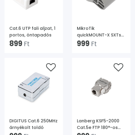
Cat.6 UTP fali aljzat, 1
MikroTik
portos, öntapadós
quickMOUNT-X SXTsq
899
szériás termékekhez
999
Ft
Ft
DIGITUS Cat.6 250MHz
Lanberg KSF5-2000
árnyékolt toldó
Cat.5e FTP 180°-os
szerszám nélkül