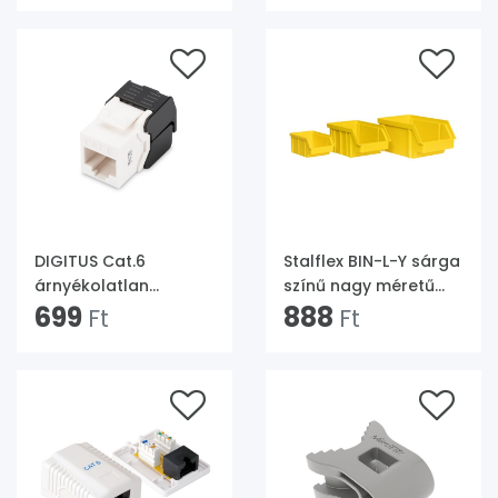
DIGITUS Cat.6
Stalflex BIN-L-Y sárga
árnyékolatlan
színű nagy méretű
szerszám nélkül
699
tárolódoboz
888
Ft
Ft
szerelhető Keystone
Jack