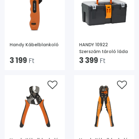
Handy Kábelblankoló
HANDY 10922
Szerszám tároló láda
3 199
3 399
Ft
Ft