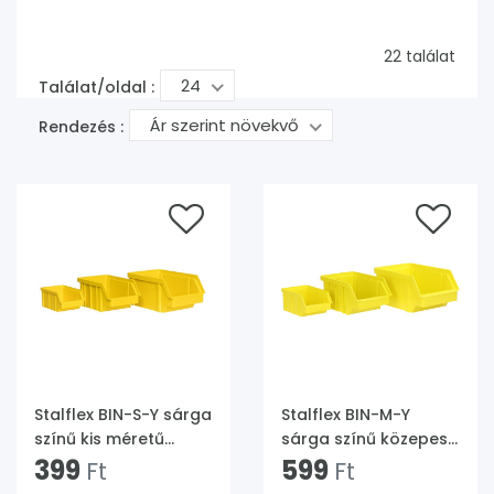
22 találat
24
Találat/oldal :
Ár szerint növekvő
Rendezés :
Stalflex BIN-S-Y sárga
Stalflex BIN-M-Y
színű kis méretű
sárga színű közepes
tárolódoboz
399
méretű tárolódoboz
599
Ft
Ft