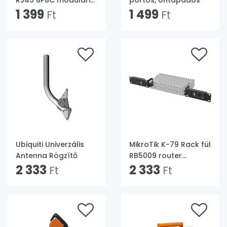
RJ45 8P8C moduláris
portos, öntapadós
dugókhoz sárga
1 399
1 499
Ft
Ft
100db "sima"
törésgátló
Ubiquiti Univerzális
MikroTik K-79 Rack fül
Antenna Rögzítő
RB5009 router
2 333
sorozathoz
2 333
Ft
Ft