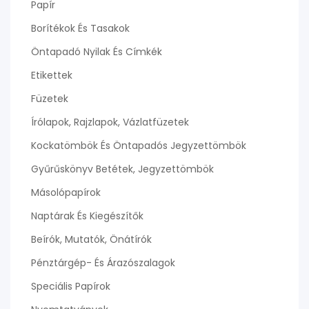
Papír
Borítékok És Tasakok
Öntapadó Nyilak És Címkék
Etikettek
Füzetek
Írólapok, Rajzlapok, Vázlatfüzetek
Kockatömbök És Öntapadós Jegyzettömbök
Gyűrűskönyv Betétek, Jegyzettömbök
Másolópapírok
Naptárak És Kiegészítők
Beírók, Mutatók, Önátírók
Pénztárgép- És Árazószalagok
Speciális Papírok