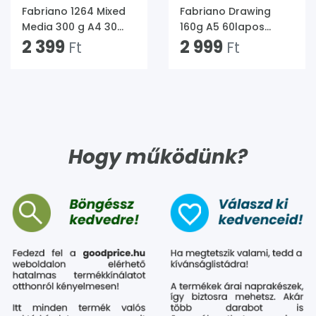
Fabriano 1264 Mixed
Fabriano Drawing
Media 300 g A4 30
160g A5 60lapos
lap spirál rajz- és
2 399
rajztömb
2 999
Ft
Ft
vázlattömb (Újszerű)
Hogy működünk?