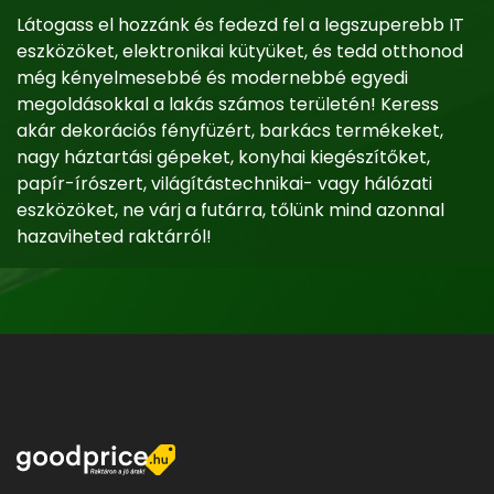
Látogass el hozzánk és fedezd fel a legszuperebb IT
eszközöket, elektronikai kütyüket, és tedd otthonod
még kényelmesebbé és modernebbé egyedi
megoldásokkal a lakás számos területén! Keress
akár dekorációs fényfüzért, barkács termékeket,
nagy háztartási gépeket, konyhai kiegészítőket,
papír-írószert, világítástechnikai- vagy hálózati
eszközöket, ne várj a futárra, tőlünk mind azonnal
hazaviheted raktárról!