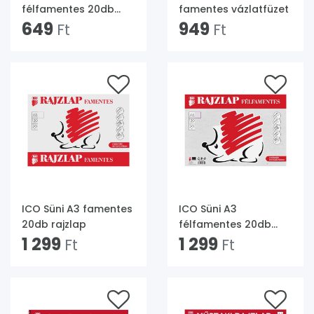
félfamentes 20db
famentes vázlatfüzet
rajzlap
649
949
Ft
Ft
ICO Süni A3 famentes
ICO Süni A3
20db rajzlap
félfamentes 20db
1 299
rajzlap
1 299
Ft
Ft