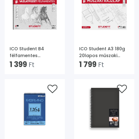
ICO Student B4
ICO Student A3 180g
félfamentes
20lapos műszaki
vázlatfüzet
1 399
rajzlap
1 799
Ft
Ft