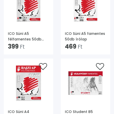
ICO Süni A5
ICO Süni A5 famentes
félfamentes 50db
50db írólap
írólap
399
469
Ft
Ft
ICO Süni A4
ICO Student B5