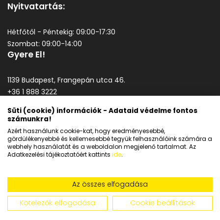
Nyitvatartás:
Hétfőtől - Péntekig: 09:00-17:30
Szombat: 09:00-14:00
Gyere El!
1139 Budapest, Frangepán utca 46.
+36 1 888 3222
goodprice@goodprice.hu
Süti (cookie) információk - Adataid védelme fontos
számunkra!
Általános szerződési feltételek
Azért használunk cookie-kat, hogy eredményesebbé,
Adatkezelési tájékoztató
gördülékenyebbé és kellemesebbé tegyük felhasználóink számára a
webhely használatát és a weboldalon megjelenő tartalmat. Az
Adatkezelési tájékoztatóért kattints
ide
.
Az összes elfogadása
Kötelezők elfogadása
Cookie beállítások
Copyright © 2026