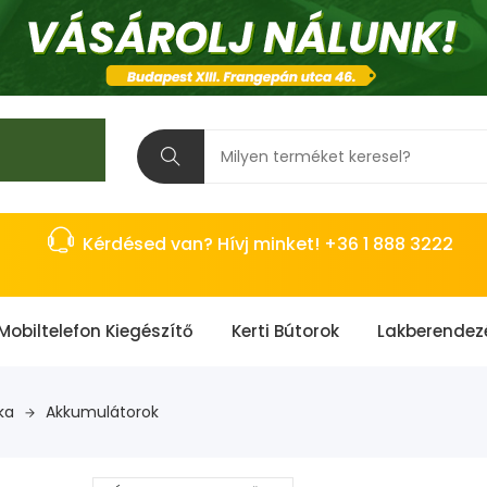
Kérdésed van? Hívj minket! +36 1 888 3222
Mobiltelefon Kiegészítő
Kerti Bútorok
Lakberendez
ka
Akkumulátorok