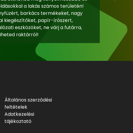
ásokkal a lakás számos területén!
nyfüzért, barkács termékeket, nagy
i kiegészítőket, papír-írószert,
lózati eszközöket, ne várj a futárra,
iheted raktárról!
Általános szerződési
feltételek
Adatkezelési
tájékoztató