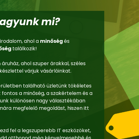
vagyunk mi?
irodalom, ahol a
minőség
és
őség
találkozik!
 áruház, ahol szuper árakkal, széles
észlettel várjuk vásárlóinkat.
erületben található üzletünk tökéletes
k fontos a minőség, a szakértelem és a
zunk különösen nagy választékában
mára megfelelő megoldást, hiszen itt
ezd fel a legszuperebb IT eszközöket,
s tedd otthonod még kényelmesebbé és