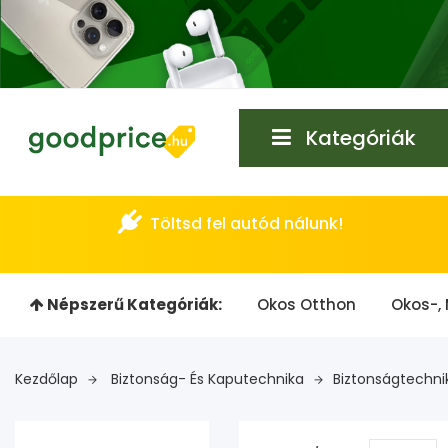
Kategóriák
Töltsd fel autód nálunk!
Népszerű Kategóriák:
Okos Otthon
Okos-, 
Kezdőlap
Biztonság- És Kaputechnika
Biztonságtechni