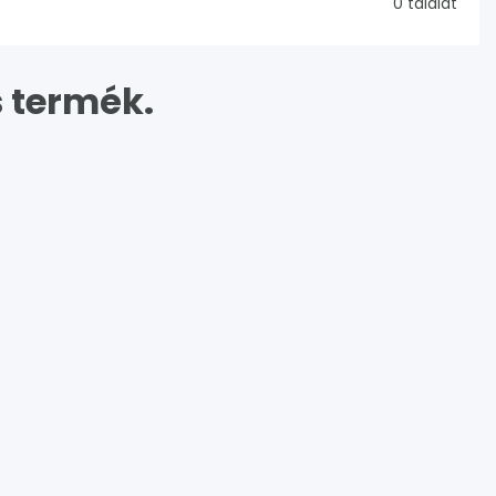
0 találat
 termék.