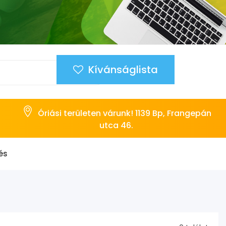
Kívánságlista
Óriási területen várunk! 1139 Bp, Frangepán
utca 46.
és