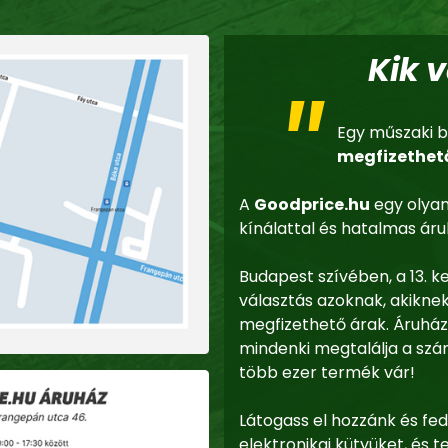
Kik 
Egy műszaki b
megfizethet
A
Goodprice.hu
egy olyan
kínálattal és hatalmas áruk
Budapest szívében, a 13. k
választás azoknak, akikne
megfizethető árak. Áruhá
mindenki megtalálja a szá
több ezer termék vár!
Látogass el hozzánk és fed
elektronikai kütyüket, é