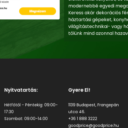
modernebbé egyedi megold
Keress akár dekorációs fé
háztartási gépeket, konyha
világítástechnikai- vagy há
tőlünk mind azonnal hazav
Nyitvatartás:
Gyere El!
Hétfőtől - Péntekig: 09:00-
1139 Budapest, Frangepán
17:30
utca 46.
Szombat: 09:00-14:00
+36 1 888 3222
goodprice@goodprice.hu