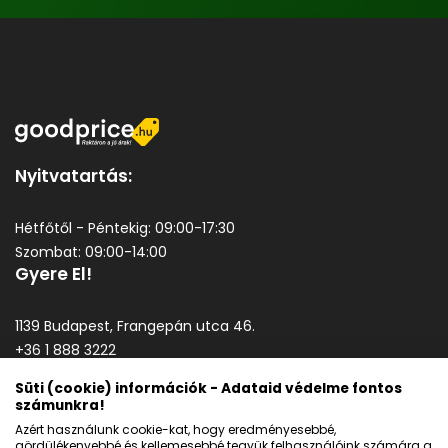
Nyitvatartás:
Hétfőtől - Péntekig: 09:00-17:30
Szombat: 09:00-14:00
Gyere El!
1139 Budapest, Frangepán utca 46.
+36 1 888 3222
goodprice@goodprice.hu
Süti (cookie) információk - Adataid védelme fontos
számunkra!
Általános szerződési feltételek
Azért használunk cookie-kat, hogy eredményesebbé,
Adatkezelési tájékoztató
gördülékenyebbé és kellemesebbé tegyük felhasználóink számára a