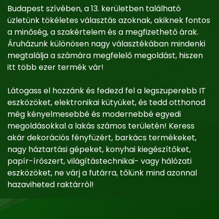
Budapest szívében, a 13. kerületben található
üzletünk tökéletes választás azoknak, akiknek fontos
a minőség, a szakértelem és a megfizethető árak.
Áruházunk különösen nagy választékában mindenki
megtalálja a számára megfelelő megoldást, hiszen
itt több ezer termék vár!
Látogass el hozzánk és fedezd fel a legszuperebb IT
eszközöket, elektronikai kütyüket, és tedd otthonod
még kényelmesebbé és modernebbé egyedi
megoldásokkal a lakás számos területén! Keress
akár dekorációs fényfüzért, barkács termékeket,
nagy háztartási gépeket, konyhai kiegészítőket,
papír-írószert, világítástechnikai- vagy hálózati
eszközöket, ne várj a futárra, tőlünk mind azonnal
hazaviheted raktárról!