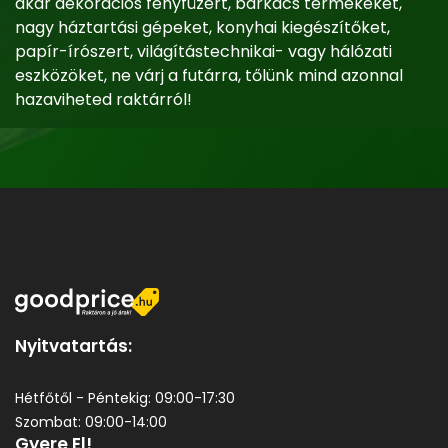
akár dekorációs fényfüzért, barkács termékeket,
nagy háztartási gépeket, konyhai kiegészítőket,
papír-írószert, világítástechnikai- vagy hálózati
eszközöket, ne várj a futárra, tőlünk mind azonnal
hazaviheted raktárról!
Nyitvatartás:
Hétfőtől - Péntekig: 09:00-17:30
Szombat: 09:00-14:00
Gyere El!