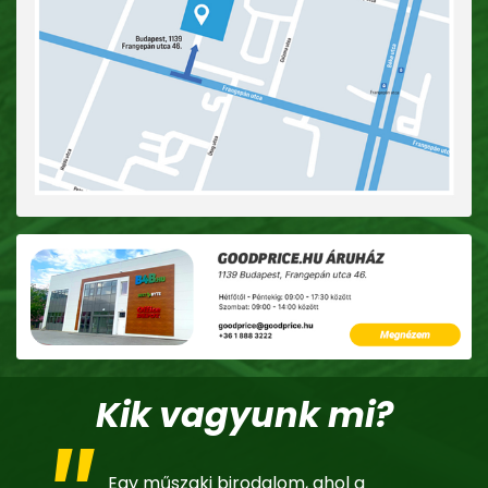
Kik vagyunk mi?
Egy műszaki birodalom, ahol a