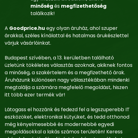
minőség
és
megfizethetőség
találkozik!
A
Goodprice.hu
egy olyan áruház, ahol szuper
árakkal, széles kínálattal és hatalmas árukészlettel
várjuk vásárlóinkat.
Budapest szívében, a 13. kerületben található
üzletünk tökéletes választás azoknak, akiknek fontos
a minőség, a szakértelem és a megfizethető árak.
Áruházunk különösen nagy választékában mindenki
megtalálja a számára megfelelő megoldást, hiszen
itt több ezer termék vár!
Látogass el hozzánk és fedezd fel a legszuperebb IT
eszközöket, elektronikai kütyüket, és tedd otthonod
még kényelmesebbé és modernebbé egyedi
megoldásokkal a lakás számos területén! Keress