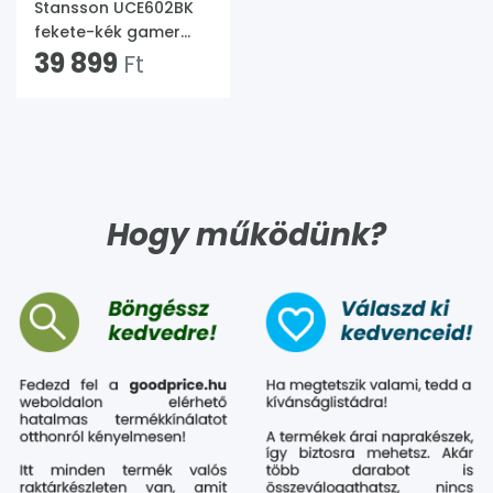
Stansson UCE602BK
fekete-kék gamer
szék
39 899
Ft
Hogy működünk?