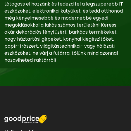
Látogass el hozzánk és fedezd fel a legszuperebb IT
eszközöket, elektronikai kütyüket, és tedd otthonod
még kényelmesebbé és modernebbé egyedi
megoldásokkal a lakás számos területén! Keress
akár dekorációs fényfüzért, barkács termékeket,
nagy háztartási gépeket, konyhai kiegészítőket,
papír-írószert, világítástechnikai- vagy hálózati
eszközöket, ne várj a futárra, tőlünk mind azonnal
hazaviheted raktárról!