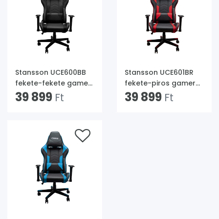
Stansson UCE600BB
Stansson UCE601BR
fekete-fekete gamer
fekete-piros gamer
szék
39 899
szék
39 899
Ft
Ft