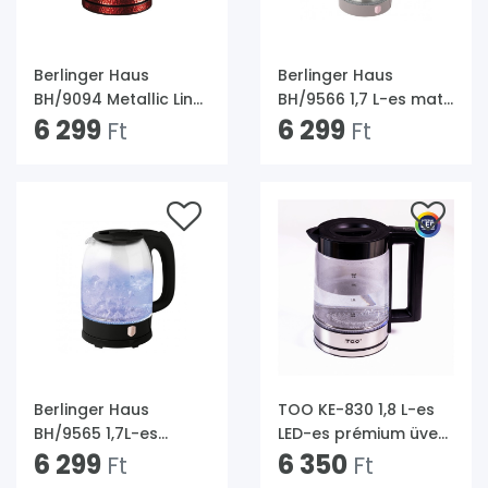
Berlinger Haus
Berlinger Haus
BH/9094 Metallic Line
BH/9566 1,7 L-es matt
Burgundy Edition 1,7 L-
6 299
taupe üveg vízforraló
6 299
Ft
Ft
es burgundi üveg
vízforraló
Berlinger Haus
TOO KE-830 1,8 L-es
BH/9565 1,7L-es
LED-es prémium üveg
fekete- rose gold
6 299
vízforraló
6 350
Ft
Ft
üveg vízforraló