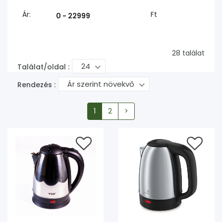
Ár:
Ft
28 találat
24
Találat/oldal :
Ár szerint növekvő
Rendezés :
1
2
>