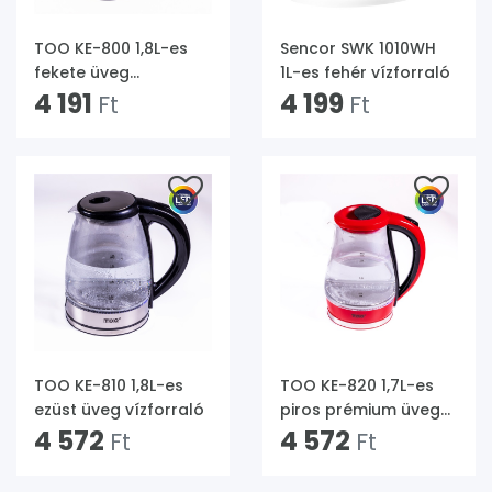
TOO KE-800 1,8L-es
Sencor SWK 1010WH
fekete üveg
1L-es fehér vízforraló
vízforraló
4 191
4 199
Ft
Ft
TOO KE-810 1,8L-es
TOO KE-820 1,7L-es
ezüst üveg vízforraló
piros prémium üveg
4 572
vízforraló
4 572
Ft
Ft