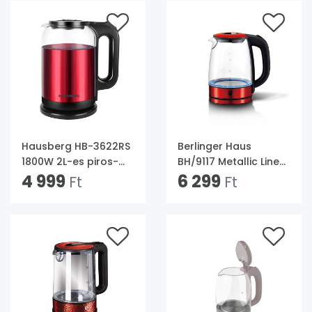
Hausberg HB-3622RS
Berlinger Haus
1800W 2L-es piros-
BH/9117 Metallic Line
fekete elektromos
4 999
Burgundy Edition 1,7L-
6 299
Ft
Ft
vízforraló
es burgundy üveg
vízforraló