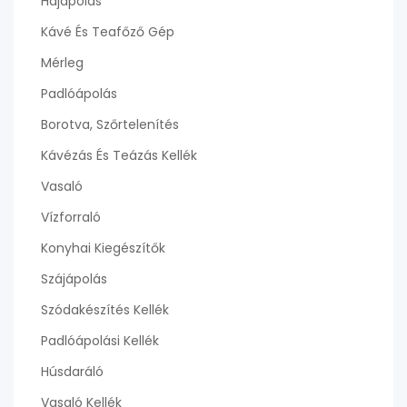
Hajápolás
Kávé És Teafőző Gép
Mérleg
Padlóápolás
Borotva, Szőrtelenítés
Kávézás És Teázás Kellék
Vasaló
Vízforraló
Konyhai Kiegészítők
Szájápolás
Szódakészítés Kellék
Padlóápolási Kellék
Húsdaráló
Vasaló Kellék