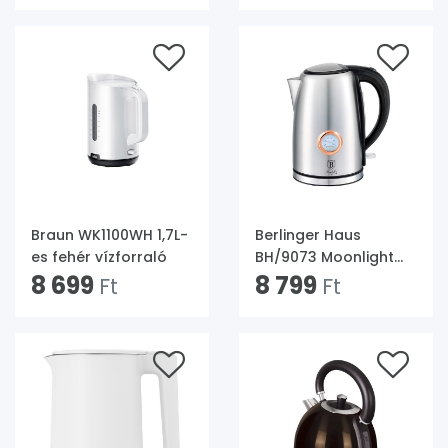
Braun WK1100WH 1,7L-
Berlinger Haus
es fehér vízforraló
BH/9073 Moonlight
8 699
Collection 1,7 L-es
8 799
Ft
Ft
ezüst vízforraló hőfok
kijelzővel