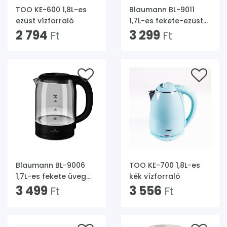
TOO KE-600 1,8L-es
Blaumann BL-9011
ezüst vízforraló
1,7L-es fekete-ezüst
2 794
vízforraló
3 299
Ft
Ft
Blaumann BL-9006
TOO KE-700 1,8L-es
1,7L-es fekete üveg
kék vízforraló
vízforraló
3 499
3 556
Ft
Ft