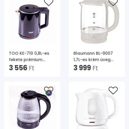
TOO KE-710 0,8L-es
Blaumann BL-9007
fekete prémium
1,7L-es krém üveg
vízforraló
3 556
vízforraló
3 999
Ft
Ft