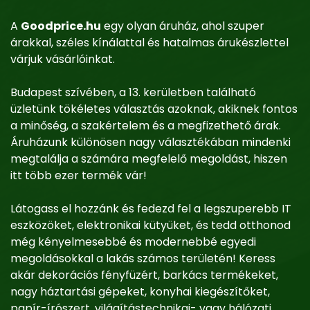
A
Goodprice.hu
egy olyan áruház, ahol szuper
árakkal, széles kínálattal és hatalmas árukészlettel
várjuk vásárlóinkat.
Budapest szívében, a 13. kerületben található
üzletünk tökéletes választás azoknak, akiknek fontos
a minőség, a szakértelem és a megfizethető árak.
Áruházunk különösen nagy választékában mindenki
megtalálja a számára megfelelő megoldást, hiszen
itt több ezer termék vár!
Látogass el hozzánk és fedezd fel a legszuperebb IT
eszközöket, elektronikai kütyüket, és tedd otthonod
még kényelmesebbé és modernebbé egyedi
megoldásokkal a lakás számos területén! Keress
akár dekorációs fényfüzért, barkács termékeket,
nagy háztartási gépeket, konyhai kiegészítőket,
papír-írószert, világítástechnikai- vagy hálózati