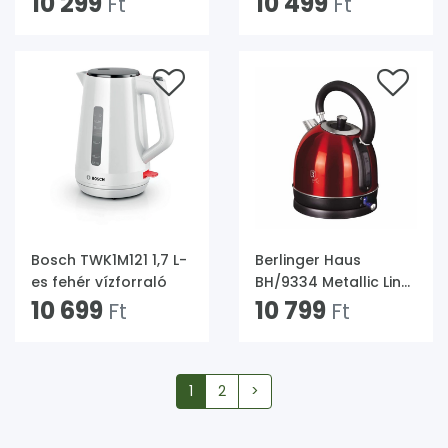
10 299
10 499
Ft
Ft
es burgundi üveg
vízforraló hőfok
vízforraló
kijelzővel
Bosch TWK1M121 1,7 L-
Berlinger Haus
es fehér vízforraló
BH/9334 Metallic Line
10 699
Burgundy Edition 1,8 L-
10 799
Ft
Ft
es burgundi
vízforraló
1
2
>