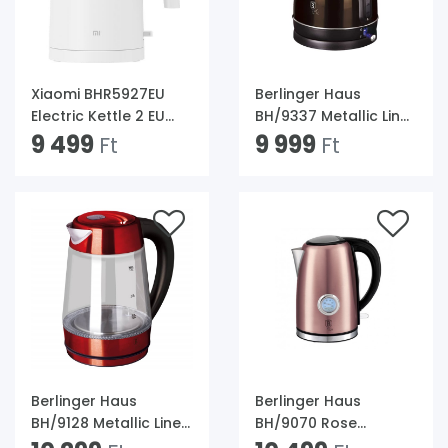
Xiaomi BHR5927EU
Berlinger Haus
Electric Kettle 2 EU
BH/9337 Metallic Line
1,7L-es fehér
9 499
Shiny Black Edition
9 999
Ft
Ft
vízforraló
1,8L-es fekete
elektromos vízforraló
Berlinger Haus
Berlinger Haus
BH/9128 Metallic Line
BH/9070 Rose
Burgundy Edition 1,7 L-
Collection 1,7L pink