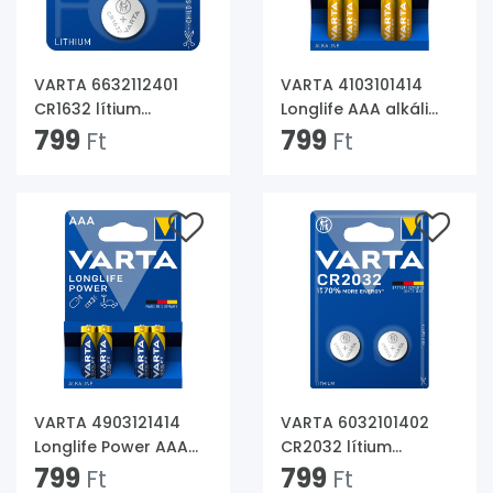
VARTA 6632112401
VARTA 4103101414
CR1632 lítium
Longlife AAA alkáli
gombelem
799
mikroceruza elem
799
Ft
Ft
1db/bliszter
4db/bliszter
VARTA 4903121414
VARTA 6032101402
Longlife Power AAA
CR2032 lítium
(LR03) alkáli
799
gombelem
799
Ft
Ft