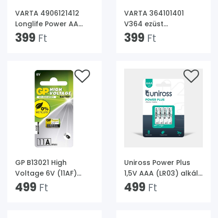
VARTA 4906121412
VARTA 364101401
Longlife Power AA
V364 ezüst
(LR6) alkáli
399
gombelem
399
Ft
Ft
ceruzaelem
2db/bliszter
GP B13021 High
Uniross Power Plus
Voltage 6V (11AF)
1,5V AAA (LR03) alkáli
speciális alkáli elem
499
tartós mikroceruza
499
Ft
Ft
1db/bliszter
elem 4db/csomag