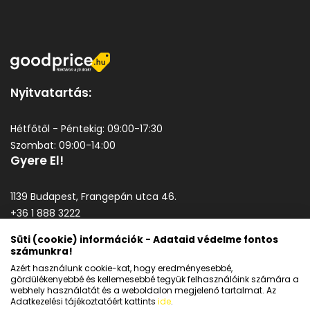
Nyitvatartás:
Hétfőtől - Péntekig: 09:00-17:30
Szombat: 09:00-14:00
Gyere El!
1139 Budapest, Frangepán utca 46.
+36 1 888 3222
goodprice@goodprice.hu
Süti (cookie) információk - Adataid védelme fontos
számunkra!
Általános szerződési feltételek
Azért használunk cookie-kat, hogy eredményesebbé,
Adatkezelési tájékoztató
gördülékenyebbé és kellemesebbé tegyük felhasználóink számára a
webhely használatát és a weboldalon megjelenő tartalmat. Az
Adatkezelési tájékoztatóért kattints
ide
.