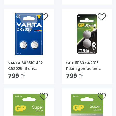
mikroceruza elem
2db/bliszter
4db/bliszter
VARTA 6025101402
GP B15163 CR2016
CR2025 lítium
lítium gombelem
gombelem
799
2db/bliszter
799
Ft
Ft
2db/bliszter