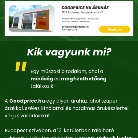
Kik vagyunk mi?
Egy műszaki birodalom, ahol a
minőség
és
megfizethetőség
találkozik!
A
Goodprice.hu
egy olyan áruház, ahol szuper
árakkal, széles kínálattal és hatalmas árukészlettel
várjuk vásárlóinkat.
Budapest szívében, a 13. kerületben található
üzletünk tökéletes választás azoknak, akiknek fontos