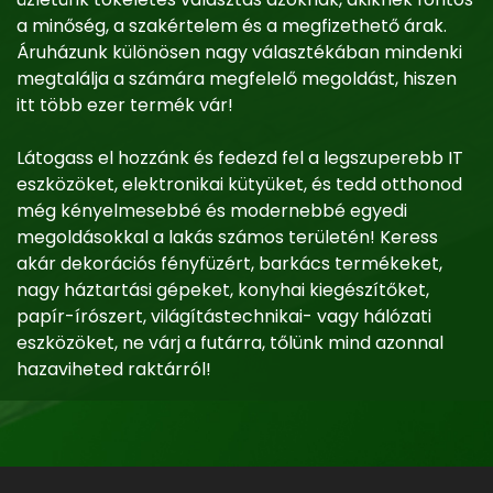
a minőség, a szakértelem és a megfizethető árak.
Áruházunk különösen nagy választékában mindenki
megtalálja a számára megfelelő megoldást, hiszen
itt több ezer termék vár!
Látogass el hozzánk és fedezd fel a legszuperebb IT
eszközöket, elektronikai kütyüket, és tedd otthonod
még kényelmesebbé és modernebbé egyedi
megoldásokkal a lakás számos területén! Keress
akár dekorációs fényfüzért, barkács termékeket,
nagy háztartási gépeket, konyhai kiegészítőket,
papír-írószert, világítástechnikai- vagy hálózati
eszközöket, ne várj a futárra, tőlünk mind azonnal
hazaviheted raktárról!