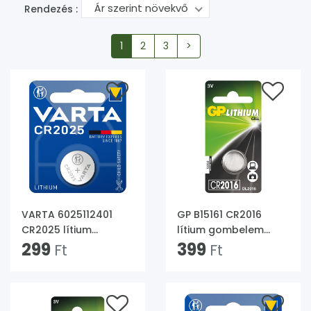
Ár szerint növekvő
Rendezés :
1
2
3
>
VARTA 6025112401
GP B15161 CR2016
CR2025 lítium
lítium gombelem
gombelem
299
1db/bliszter
399
Ft
Ft
1db/bliszter