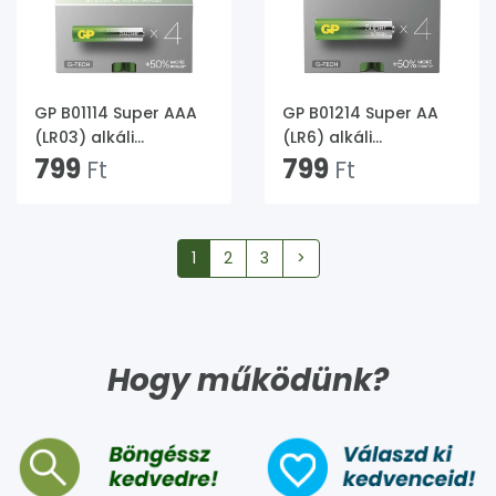
GP B01114 Super AAA
GP B01214 Super AA
(LR03) alkáli
(LR6) alkáli
mikroceruza elem
799
ceruzaelem 4db
799
Ft
Ft
4db/csomag
1
2
3
>
Hogy működünk?