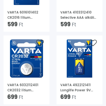
VARTA 6016101402
VARTA 4103312410
CR2016 lítium
Selective AAA alkáli
gombelem
599
mikroceruza elem
599
Ft
Ft
2db/bliszter
10db/bliszter
VARTA 6032112401
VARTA 4922121411
CR2032 lítium
Longlife Power 9V
gombelem
699
(6RL61) alkáli elem
699
Ft
Ft
1db/bliszter
1db/bliszter