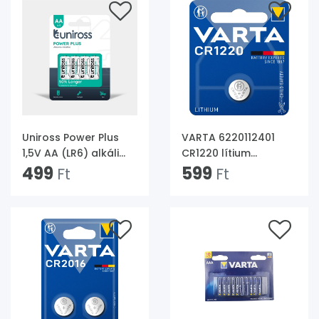
Uniross Power Plus
VARTA 6220112401
1,5V AA (LR6) alkáli
CR1220 lítium
tartós ceruzaelem
499
gombelem
599
Ft
Ft
4db/csomag
1db/bliszter