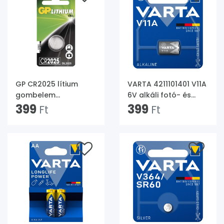
GP CR2025 lítium
VARTA 4211101401 V11A
gombelem
6V alkáli fotó- és
1db/bliszter
399
kalkulátorelem 1
399
Ft
Ft
db/bliszter