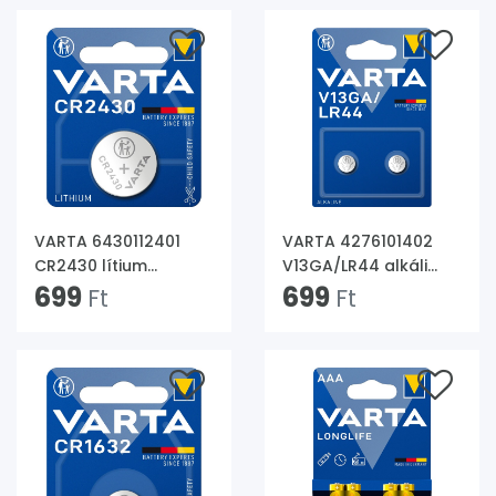
VARTA 6430112401
VARTA 4276101402
CR2430 lítium
V13GA/LR44 alkáli
gombelem
699
gombelem 2
699
Ft
Ft
1db/bliszter
db/bliszter