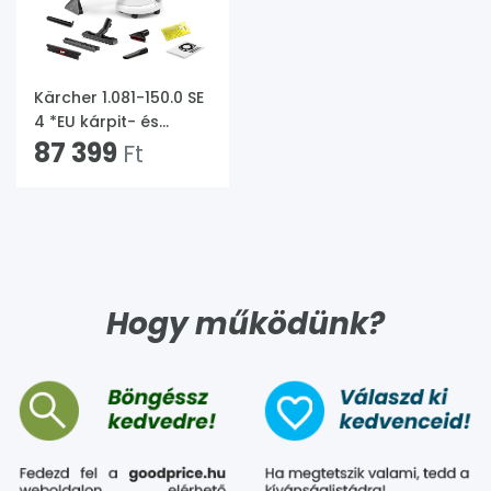
Kärcher 1.081-150.0 SE
4 *EU kárpit- és
szőnyegtisztító
87 399
Ft
Hogy működünk?