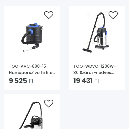
TOO-AVC-800-15
TOO-WDVC-1200W-
Hamuporszívó 15 liter,
30 Száraz-nedves
800W
9 525
porszívó 30 liter,
19 431
Ft
Ft
1.200W