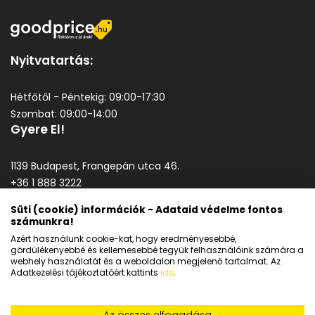
Nyitvatartás:
Hétfőtől - Péntekig: 09:00-17:30
Szombat: 09:00-14:00
Gyere El!
1139 Budapest, Frangepán utca 46.
+36 1 888 3222
goodprice@goodprice.hu
Süti (cookie) információk - Adataid védelme fontos
számunkra!
Általános szerződési feltételek
Azért használunk cookie-kat, hogy eredményesebbé,
Adatkezelési tájékoztató
gördülékenyebbé és kellemesebbé tegyük felhasználóink számára a
webhely használatát és a weboldalon megjelenő tartalmat. Az
Adatkezelési tájékoztatóért kattints
ide
.