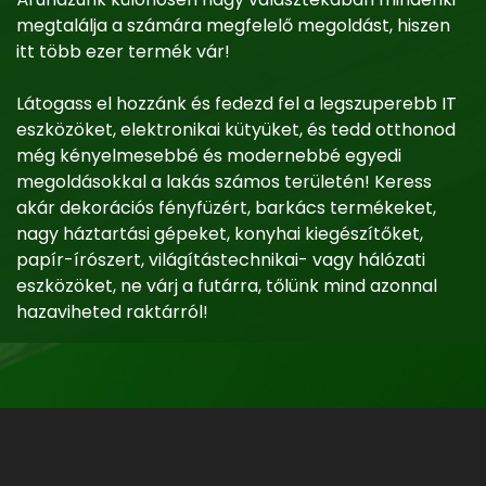
megtalálja a számára megfelelő megoldást, hiszen
itt több ezer termék vár!
Látogass el hozzánk és fedezd fel a legszuperebb IT
eszközöket, elektronikai kütyüket, és tedd otthonod
még kényelmesebbé és modernebbé egyedi
megoldásokkal a lakás számos területén! Keress
akár dekorációs fényfüzért, barkács termékeket,
nagy háztartási gépeket, konyhai kiegészítőket,
papír-írószert, világítástechnikai- vagy hálózati
eszközöket, ne várj a futárra, tőlünk mind azonnal
hazaviheted raktárról!