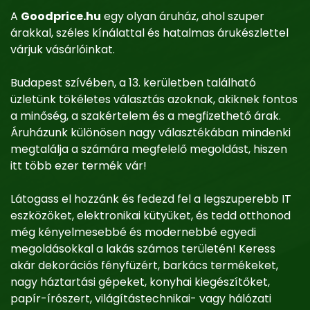
A
Goodprice.hu
egy olyan áruház, ahol szuper
árakkal, széles kínálattal és hatalmas árukészlettel
várjuk vásárlóinkat.
Budapest szívében, a 13. kerületben található
üzletünk tökéletes választás azoknak, akiknek fontos
a minőség, a szakértelem és a megfizethető árak.
Áruházunk különösen nagy választékában mindenki
megtalálja a számára megfelelő megoldást, hiszen
itt több ezer termék vár!
Látogass el hozzánk és fedezd fel a legszuperebb IT
eszközöket, elektronikai kütyüket, és tedd otthonod
még kényelmesebbé és modernebbé egyedi
megoldásokkal a lakás számos területén! Keress
akár dekorációs fényfüzért, barkács termékeket,
nagy háztartási gépeket, konyhai kiegészítőket,
papír-írószert, világítástechnikai- vagy hálózati