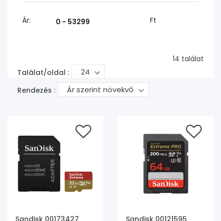
Ár:
Ft
14 találat
24
Találat/oldal :
Ár szerint növekvő
Rendezés :
Sandisk 00173427
Sandisk 00121595