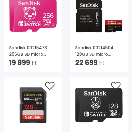
Sandisk 00215473
Sandisk 00214504
256GB SD micro
128GB SD micro
Nintendo Switch
19 899
Extreme Pro (SDXC
22 699
Ft
Ft
(SDXC Class 10 UHS-I
Class 10 UHS-I U3)
U3) memóriakártya
memóriakártya