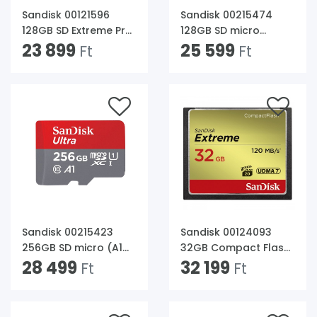
Sandisk 00121596
Sandisk 00215474
128GB SD Extreme Pro
128GB SD micro
(SDXC Class 10 UHS-I
23 899
Nintendo Switch
25 599
Ft
Ft
U3) memóriakártya
(SDXC Class 10 UHS-I
U3) memóriakártya
Sandisk 00215423
Sandisk 00124093
256GB SD micro (A1
32GB Compact Flash
Class 10 UHS-I) Ultra
28 499
Extreme
32 199
Ft
Ft
Android
memóriakártya
memóriakártya