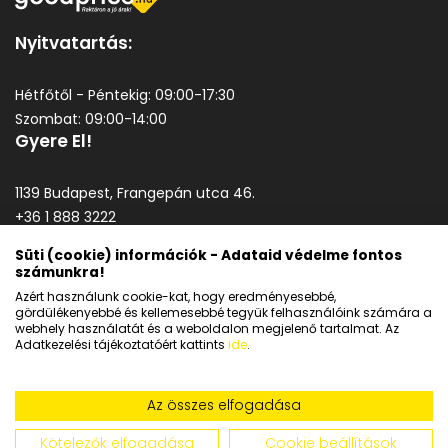
Nyitvatartás:
Hétfőtől - Péntekig: 09:00-17:30
Szombat: 09:00-14:00
Gyere El!
1139 Budapest, Frangepán utca 46.
+36 1 888 3222
goodprice@goodprice.hu
Süti (cookie) információk - Adataid védelme fontos
számunkra!
Általános szerződési feltételek
Azért használunk cookie-kat, hogy eredményesebbé,
Adatkezelési tájékoztató
gördülékenyebbé és kellemesebbé tegyük felhasználóink számára a
webhely használatát és a weboldalon megjelenő tartalmat. Az
Adatkezelési tájékoztatóért kattints
ide
.
Az összes elfogadása
Kötelezők elfogadása
Cookie beállítások