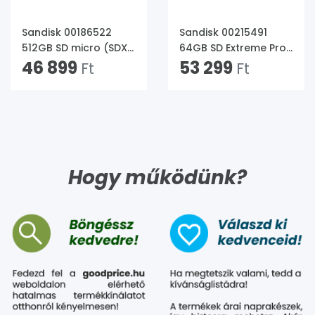
Sandisk 00186522
Sandisk 00215491
512GB SD micro (SDXC
64GB SD Extreme Pro
Class 10 UHS-I U3)
46 899
(SDXC Class 10 UHS-II
53 299
Ft
Ft
Nintendo Switch
U3) memóriakártya
memóriakártya
Hogy működünk?