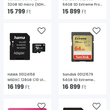
32GB SD micro (SDHC
64GB SD Extreme Pro
Class 10 UHS-I V30)
15 799
(SDXC Class 10 UHS-I
15 899
Ft
Ft
Extreme Pro
U3) memóriakártya
memóriakártya
adapterrel
HAMA 00124158
Sandisk 00121579
MSDXC 128GB C10 UI
64GB SD Extreme
V10 80MB/S SD micro
16 199
(SDXC Class 10 UHS-I
16 899
Ft
Ft
memóriakártya
U3) memóriakártya