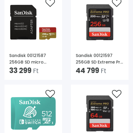
Sandisk 00121587
Sandisk 00121597
256GB SD micro
256GB SD Extreme Pro
Extreme (SDXC Class
33 299
(SDXC Class 10 UHS-I
44 799
Ft
Ft
10 UHS-I U3)
U3) memóriakártya
memóriakártya