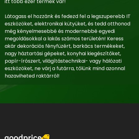
itt több ezer termék vár!
Látogass el hozzánk és fedezd fel a legszuperebb IT
eszközöket, elektronikai kütyüket, és tedd otthonod
még kényelmesebbé és modernebbé egyedi
megoldásokkal a lakás számos területén! Keress
akár dekorációs fényfüzért, barkács termékeket,
nagy háztartási gépeket, konyhai kiegészítőket,
papír-írószert, világítástechnikai- vagy hálózati
eszközöket, ne várj a futárra, tőlünk mind azonnal
hazaviheted raktárról!