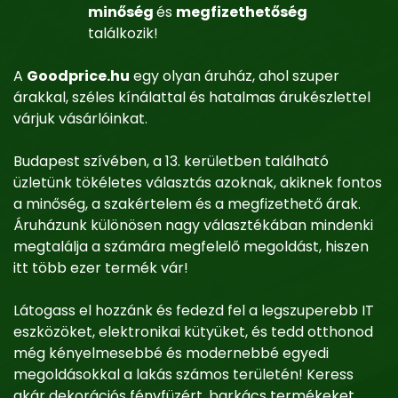
minőség
és
megfizethetőség
találkozik!
A
Goodprice.hu
egy olyan áruház, ahol szuper
árakkal, széles kínálattal és hatalmas árukészlettel
várjuk vásárlóinkat.
Budapest szívében, a 13. kerületben található
üzletünk tökéletes választás azoknak, akiknek fontos
a minőség, a szakértelem és a megfizethető árak.
Áruházunk különösen nagy választékában mindenki
megtalálja a számára megfelelő megoldást, hiszen
itt több ezer termék vár!
Látogass el hozzánk és fedezd fel a legszuperebb IT
eszközöket, elektronikai kütyüket, és tedd otthonod
még kényelmesebbé és modernebbé egyedi
megoldásokkal a lakás számos területén! Keress
akár dekorációs fényfüzért, barkács termékeket,