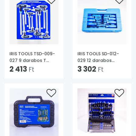
IRIS TOOLS TSD-009-
IRIS TOOLS SD-012-
027 9 darabos T
029 12 darabos
karos torx
2 413
üthető csavarhúzó
3 302
Ft
Ft
csavarhúzó készlet
készlet