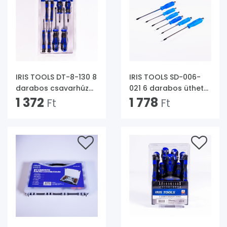
IRIS TOOLS DT-8-130 8
IRIS TOOLS SD-006-
darabos csavarhúzó
021 6 darabos üthető
készlet
1 372
csavarhúzó készlet
1 778
Ft
Ft