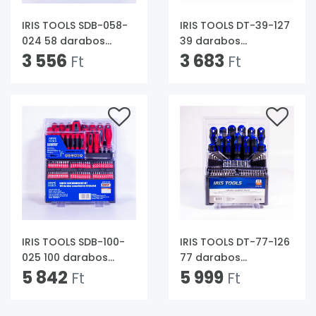
IRIS TOOLS SDB-058-
IRIS TOOLS DT-39-127
024 58 darabos
39 darabos
csavarhúzó és bit
3 556
csavarhúzó készlet
3 683
Ft
Ft
készlet
IRIS TOOLS SDB-100-
IRIS TOOLS DT-77-126
025 100 darabos
77 darabos
csavarhúzó és bit
5 842
csavarhúzó készlet
5 999
Ft
Ft
készlet