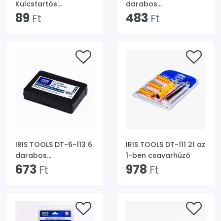
Kulcstartós
darabos
csavarhúzó
89
csavarkihúzó készlet
483
Ft
Ft
IRIS TOOLS DT-6-113 6
IRIS TOOLS DT-111 21 az
darabos
1-ben csavarhúzó
csavarkihúzó készlet
673
978
Ft
Ft