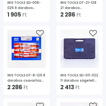
IRIS TOOLS SD-008-
IRIS TOOLS DT-21-128
026 8 darabos
21 darabos
csavarhúzó készlet
1 905
csavarhúzó készlet
2 286
Ft
Ft
IRIS TOOLS DT-8-129 8
IRIS TOOLS SD-011-022
darabos csavarhúzó
11 darabos szigetelt
készlet
2 286
csavarhúzó készlet
2 413
Ft
Ft