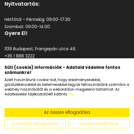
Nyitvatartás:
Hétfőtől - Péntekig: 09:00-17:30
Szombat: 09:00-14:00
Gyere El!
1139 Budapest, Frangepán utca 46.
+36 1 888 3222
goodprice@goodprice.hu
Süti (cookie) információk - Adataid védelme fontos
számunkra!
Általános szerződési feltételek
Azért használunk cookie-kat, hogy eredményesebbé,
Adatkezelési tájékoztató
gördülékenyebbé és kellemesebbé tegyük felhasználóink számára a
webhely használatát és a weboldalon megjelenő tartalmat. Az
Adatkezelési tájékoztatóért kattints
ide
.
Az összes elfogadása
Kötelezők elfogadása
Cookie beállítások
Copyright © 2026