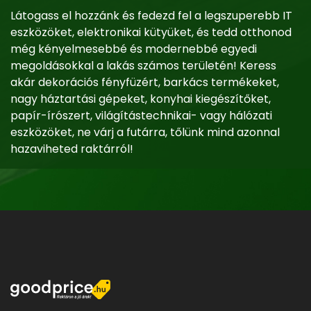
Látogass el hozzánk és fedezd fel a legszuperebb IT
eszközöket, elektronikai kütyüket, és tedd otthonod
még kényelmesebbé és modernebbé egyedi
megoldásokkal a lakás számos területén! Keress
akár dekorációs fényfüzért, barkács termékeket,
nagy háztartási gépeket, konyhai kiegészítőket,
papír-írószert, világítástechnikai- vagy hálózati
eszközöket, ne várj a futárra, tőlünk mind azonnal
hazaviheted raktárról!