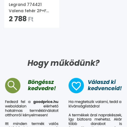
Legrand 774421
Valena fehér 2P+F
földelt
2 788
Ft
csatlakozóaljzat
gyermekvédelemmel
Hogy működünk?