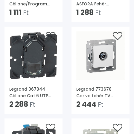
Céliane/Program
ASFORA Fehér
Mosaic 1-es 2 modul
1 111
csillárkapcsoló
1 288
Ft
Ft
körömmel sorolható
rögzítőperem
Legrand 067344
Legrand 773678
Céliane Cat 6 UTP
Cariva fehér TV
RJ45 aljzat
2 288
csatlakozóaljzat
2 444
Ft
Ft
végzáró 1,5dB