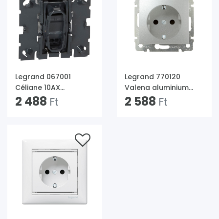
Legrand 067001
Legrand 770120
Céliane 10AX
Valena aluminium
váltókapcsoló
2 488
2P+F csatlakozóaljzat
2 588
Ft
Ft