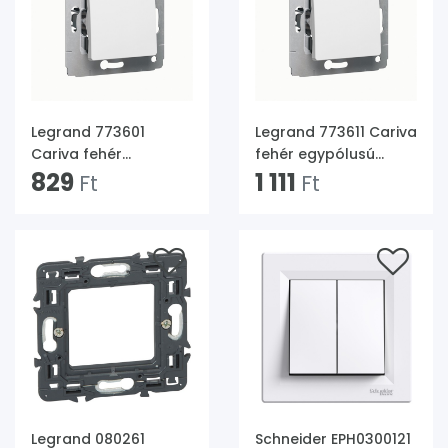
Legrand 773601
Legrand 773611 Cariva
Cariva fehér
fehér egypólusú
egypólusú kapcsoló
829
nyomókapcsoló
1 111
Ft
Ft
Legrand 080261
Schneider EPH0300121