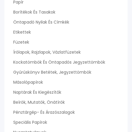
Papír
Borítékok És Tasakok
Öntapadó Nyilak És Címkék
Etikettek
Füzetek
Írólapok, Rajzlapok, Vázlatfüzetek
Kockatömbök És Öntapadós Jegyzettömbök
Gyűrűskönyv Betétek, Jegyzettömbök
Másolópapírok
Naptárak És Kiegészítők
Beírók, Mutatók, Önátírók
Pénztárgép- És Árazószalagok
Speciális Papírok