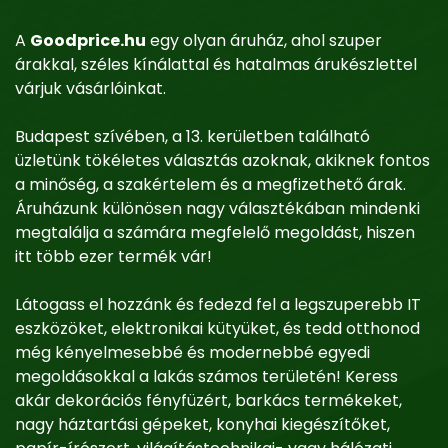
A
Goodprice.hu
egy olyan áruház, ahol szuper
árakkal, széles kínálattal és hatalmas árukészlettel
várjuk vásárlóinkat.
Budapest szívében, a 13. kerületben található
üzletünk tökéletes választás azoknak, akiknek fontos
a minőség, a szakértelem és a megfizethető árak.
Áruházunk különösen nagy választékában mindenki
megtalálja a számára megfelelő megoldást, hiszen
itt több ezer termék vár!
Látogass el hozzánk és fedezd fel a legszuperebb IT
eszközöket, elektronikai kütyüket, és tedd otthonod
még kényelmesebbé és modernebbé egyedi
megoldásokkal a lakás számos területén! Keress
akár dekorációs fényfüzért, barkács termékeket,
nagy háztartási gépeket, konyhai kiegészítőket,