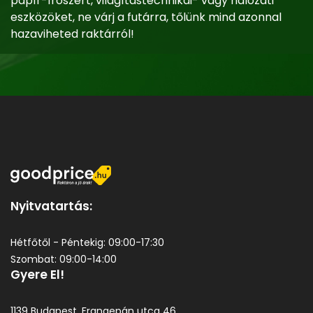
papír-írószert, világítástechnikai- vagy hálózati
eszközöket, ne várj a futárra, tőlünk mind azonnal
hazaviheted raktárról!
Nyitvatartás:
Hétfőtől - Péntekig: 09:00-17:30
Szombat: 09:00-14:00
Gyere El!
1139 Budapest, Frangepán utca 46.