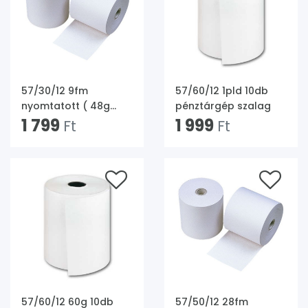
57/30/12 9fm
57/60/12 1pld 10db
nyomtatott ( 48g
pénztárgép szalag
thermo) 10db hőpapír
1 799
1 999
Ft
Ft
tekercs
57/60/12 60g 10db
57/50/12 28fm