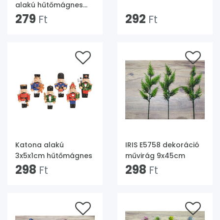
alakú hűtőmágnes
művirággal 6x10cm
279
292
Ft
Ft
Katona alakú
IRIS E5758 dekoráció
3x5x1cm hűtőmágnes
művirág 9x45cm
298
298
Ft
Ft