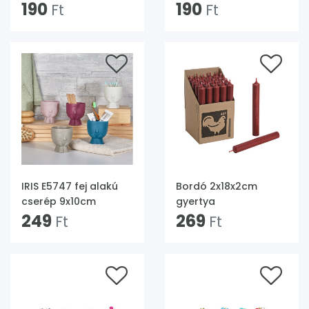
dobozban
190
dobozban
190
Ft
Ft
IRIS E5747 fej alakú
Bordó 2x18x2cm
cserép 9x10cm
gyertya
249
269
Ft
Ft