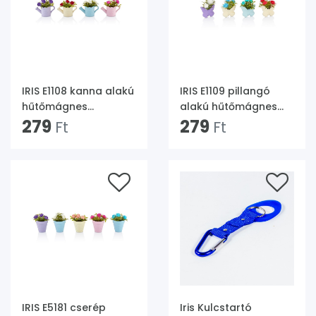
IRIS E1108 kanna alakú
IRIS E1109 pillangó
hűtőmágnes
alakú hűtőmágnes
művirággal 11x10cm
279
művirággal 8x8cm
279
Ft
Ft
IRIS E5181 cserép
Iris Kulcstartó