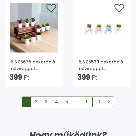
IRIS E5675 dekoráció
IRIS E5533 dekoráció
művirággal
művirággal
cserépben 6x9cm
399
kerékpárban 13x10cm
399
Ft
Ft
1
2
3
4
5
...
9
10
>
Hogy működünk?