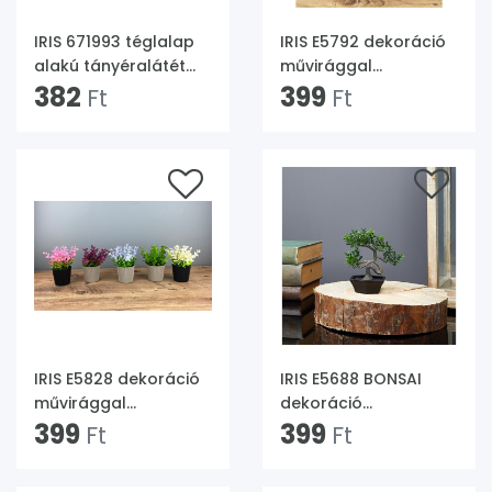
IRIS 671993 téglalap
IRIS E5792 dekoráció
alakú tányéralátét
művirággal
30x45cm
382
cserépben 10x19cm
399
Ft
Ft
IRIS E5828 dekoráció
IRIS E5688 BONSAI
művirággal
dekoráció
cserépben 7x14cm
399
művirággal
399
Ft
Ft
cserépben 10x13cm