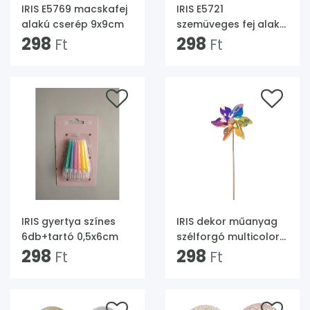
IRIS E5769 macskafej
IRIS E5721
alakú cserép 9x9cm
szemüveges fej alakú
298
kétszínű cserép
298
Ft
Ft
9x7,5cm
IRIS gyertya színes
IRIS dekor műanyag
6db+tartó 0,5x6cm
szélforgó multicolor
298
9x28cm
298
Ft
Ft