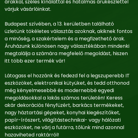
árakkal, széles kínálattal és hatalmas árukészlettel
várjuk vásárlóinkat.
Budapest szívében, a 13. kerületben található
üzletünk tökéletes választás azoknak, akiknek fontos
a minőség, a szakértelem és a megfizethető árak.
Áruházunk különösen nagy választékában mindenki
megtalálja a számára megfelelő megoldást, hiszen
itt több ezer termék vár!
Látogass el hozzánk és fedezd fel a legszuperebb IT
eszközöket, elektronikai kütyüket, és tedd otthonod
még kényelmesebbé és modernebbé egyedi
megoldásokkal a lakás számos területén! Keress
akár dekorációs fényfüzért, barkács termékeket,
nagy háztartási gépeket, konyhai kiegészítőket,
papír-írószert, világítástechnikai- vagy hálózati
eszközöket, ne várj a futárra, tőlünk mind azonnal
hazaviheted raktárról!