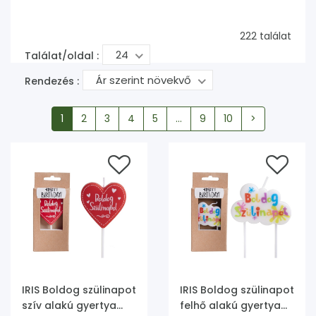
222 találat
24
Találat/oldal :
Ár szerint növekvő
Rendezés :
1
2
3
4
5
...
9
10
>
IRIS Boldog szülinapot
IRIS Boldog szülinapot
szív alakú gyertya
felhő alakú gyertya