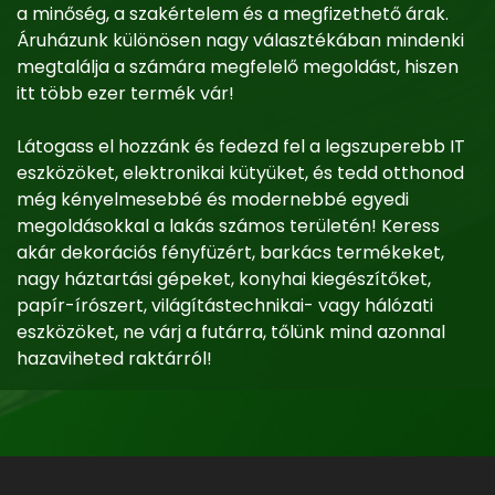
a minőség, a szakértelem és a megfizethető árak.
Áruházunk különösen nagy választékában mindenki
megtalálja a számára megfelelő megoldást, hiszen
itt több ezer termék vár!
Látogass el hozzánk és fedezd fel a legszuperebb IT
eszközöket, elektronikai kütyüket, és tedd otthonod
még kényelmesebbé és modernebbé egyedi
megoldásokkal a lakás számos területén! Keress
akár dekorációs fényfüzért, barkács termékeket,
nagy háztartási gépeket, konyhai kiegészítőket,
papír-írószert, világítástechnikai- vagy hálózati
eszközöket, ne várj a futárra, tőlünk mind azonnal
hazaviheted raktárról!