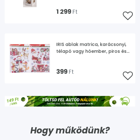
1 299
Ft
IRIS ablak matrica, karácsonyi,
télapó vagy hóember, piros és
fehér, 41 x 29cm
399
Ft
Hogy működünk?