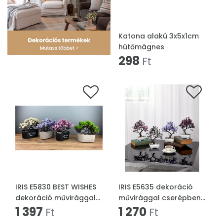
Katona alakú 3x5x1cm
hűtőmágnes
298
Ft
IRIS E5830 BEST WISHES
IRIS E5635 dekoráció
dekoráció művirággal
művirággal cserépben
dézsában 20x18cm
1 397
18x24cm
1 270
Ft
Ft