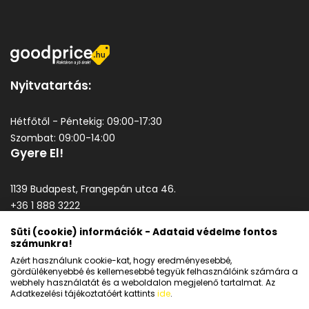
Nyitvatartás:
Hétfőtől - Péntekig: 09:00-17:30
Szombat: 09:00-14:00
Gyere El!
1139 Budapest, Frangepán utca 46.
+36 1 888 3222
goodprice@goodprice.hu
Süti (cookie) információk - Adataid védelme fontos
számunkra!
Általános szerződési feltételek
Azért használunk cookie-kat, hogy eredményesebbé,
Adatkezelési tájékoztató
gördülékenyebbé és kellemesebbé tegyük felhasználóink számára a
webhely használatát és a weboldalon megjelenő tartalmat. Az
Adatkezelési tájékoztatóért kattints
ide
.