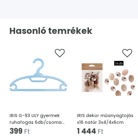
Hasonló temrékek
IRIS G-93 LILY gyermek
IRIS dekor műanyagtojás
ruhafogas 6db/csomag
x16 natúr 3x4/4x6cm
16,5x28,7cm
399
1 444
Ft
Ft