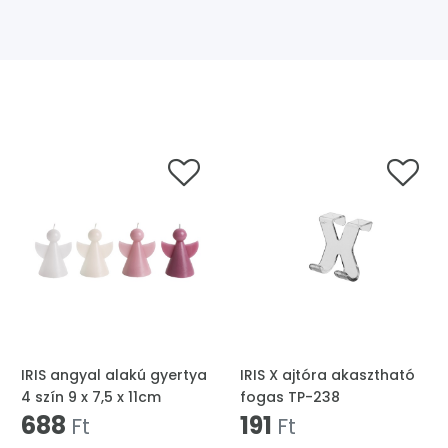
IRIS angyal alakú gyertya
IRIS X ajtóra akasztható
4 szín 9 x 7,5 x 11cm
fogas TP-238
688
191
Ft
Ft