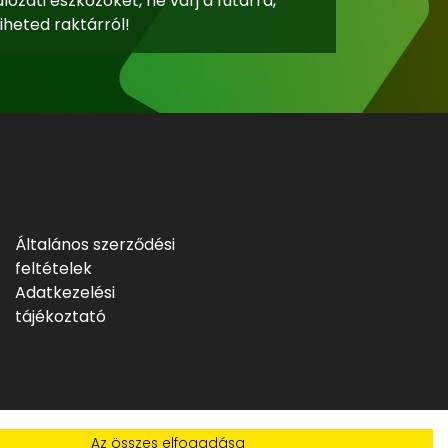
lózati eszközöket, ne várj a futárra,
iheted raktárról!
Általános szerződési
feltételek
Adatkezelési
tájékoztató
Az összes elfogadása