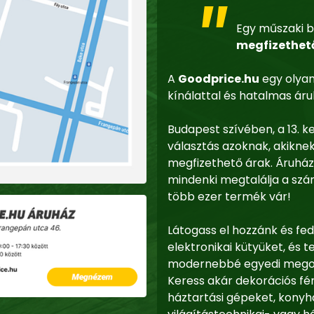
Egy műszaki b
megfizethet
A
Goodprice.hu
egy olyan
kínálattal és hatalmas áruk
Budapest szívében, a 13. k
választás azoknak, akikne
megfizethető árak. Áruhá
mindenki megtalálja a szá
több ezer termék vár!
Látogass el hozzánk és fed
elektronikai kütyüket, é
modernebbé egyedi megold
Keress akár dekorációs fé
háztartási gépeket, konyha