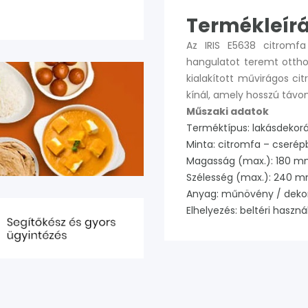
Termékleír
Az IRIS E5638 citromfa
hangulatot teremt otth
kialakított művirágos c
kínál, amely hosszú távo
Műszaki adatok
Terméktípus: lakásdekorá
Minta: citromfa – cseré
Magasság (max.): 180 m
Szélesség (max.): 240 
Anyag: műnövény / dekor
Elhelyezés: beltéri haszná