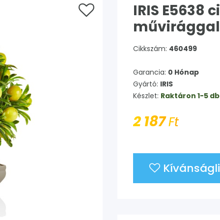
IRIS E5638 
művirággal
Cikkszám:
460499
Garancia:
0 Hónap
Gyártó:
IRIS
Készlet:
Raktáron 1-5 db
2 187
Ft
Kívánságli