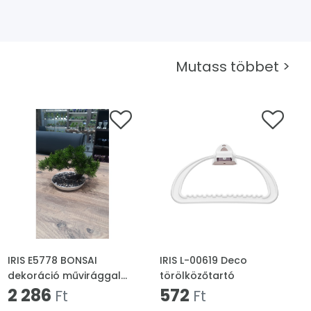
Mutass többet >
IRIS E5778 BONSAI
IRIS L-00619 Deco
dekoráció művirággal
törölközőtartó
cserépben 25x18cm
2 286
572
Ft
Ft