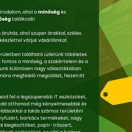
irodalom, ahol a
minőség
és
őség
találkozik!
 áruház, ahol szuper árakkal, széles
észlettel várjuk vásárlóinkat.
erületben található üzletünk tökéletes
k fontos a minőség, a szakértelem és a
zunk különösen nagy választékában
mára megfelelő megoldást, hiszen itt
ezd fel a legszuperebb IT eszközöket,
s tedd otthonod még kényelmesebbé és
ásokkal a lakás számos területén!
nyfüzért, barkács termékeket, nagy
i kiegészítőket, papír-írószert,