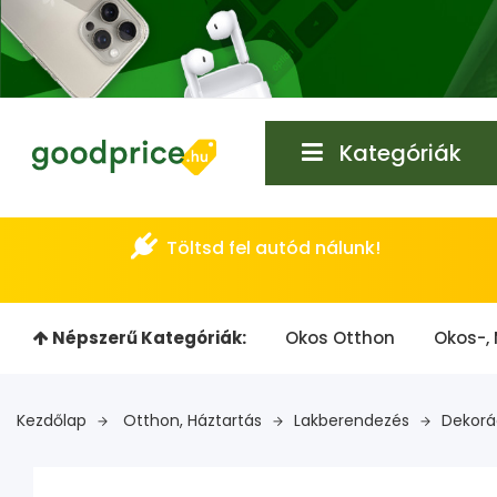
Kategóriák
Töltsd fel autód nálunk!
Népszerű Kategóriák:
Okos Otthon
Okos-, 
Kezdőlap
Otthon, Háztartás
Lakberendezés
Dekorá