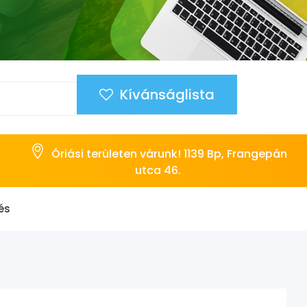
Kívánságlista
Óriási területen várunk! 1139 Bp, Frangepán
utca 46.
és