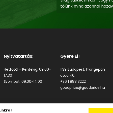
világítástechnikai- vagy há
tőlünk mind azonnal hazav
Nyitvatartás:
Gyere El!
Hétfőtől - Péntekig: 09:00-
1139 Budapest, Frangepán
17:30
utca 46.
Szombat: 09:00-14:00
+36 1 888 3222
goodprice@goodprice.hu
unkra!