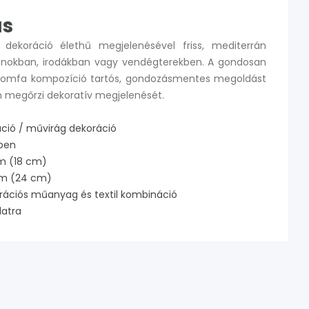
ás
 dekoráció élethű megjelenésével friss, mediterrán
onokban, irodákban vagy vendégterekben. A gondosan
itromfa kompozíció tartós, gondozásmentes megoldást
n megőrzi dekoratív megjelenését.
ció / művirág dekoráció
pben
m (18 cm)
mm (24 cm)
ációs műanyag és textil kombináció
latra