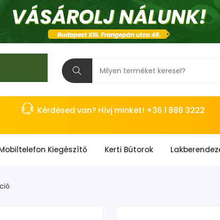
Kérdésed van? Hívj minket! +36 1 888 3222
Mobiltelefon Kiegészítő
Kerti Bútorok
Lakberendez
ció