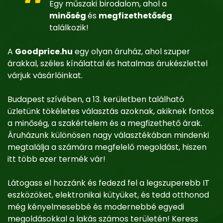
Egy műszaki birodalom, ahol a
minőség
és
megfizethetőség
találkozik!
A
Goodprice.hu
egy olyan áruház, ahol szuper
árakkal, széles kínálattal és hatalmas árukészlettel
várjuk vásárlóinkat.
Budapest szívében, a 13. kerületben található
üzletünk tökéletes választás azoknak, akiknek fontos
a minőség, a szakértelem és a megfizethető árak.
Áruházunk különösen nagy választékában mindenki
megtalálja a számára megfelelő megoldást, hiszen
itt több ezer termék vár!
Látogass el hozzánk és fedezd fel a legszuperebb IT
eszközöket, elektronikai kütyüket, és tedd otthonod
még kényelmesebbé és modernebbé egyedi
megoldásokkal a lakás számos területén! Keress