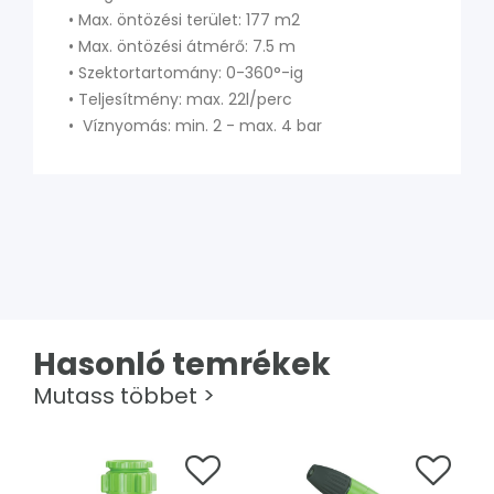
• Max. öntözési terület: 177 m2
• Max. öntözési átmérő: 7.5 m
• Szektortartomány: 0-360°-ig
• Teljesítmény: max. 22l/perc
• Víznyomás: min. 2 - max. 4 bar
Hasonló temrékek
Mutass többet >