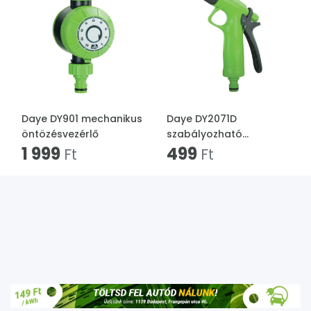
Daye DY901 mechanikus
Daye DY2071D
öntözésvezérlő
szabályozható
1 999
locsolópisztoly
499
Ft
Ft