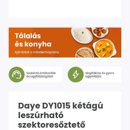
Daye DY1015 kétágú
leszúrható
szektoresőztető