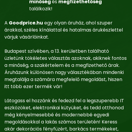
minőség
és
megfizethetőség
találkozik!
A
Goodprice.hu
egy olyan áruház, ahol szuper
árakkal, széles kínálattal és hatalmas árukészlettel
várjuk vásárlóinkat.
Budapest szívében, a 13. kerületben található
üzletünk tökéletes választás azoknak, akiknek fontos
a minőség, a szakértelem és a megfizethető árak.
Áruházunk különösen nagy választékában mindenki
megtalálja a számára megfelelő megoldást, hiszen
itt több ezer termék vár!
Látogass el hozzánk és fedezd fel a legszuperebb IT
eszközöket, elektronikai kütyüket, és tedd otthonod
még kényelmesebbé és modernebbé egyedi
megoldásokkal a lakás számos területén! Keress
akár dekorációs fényfüzért, barkács termékeket,