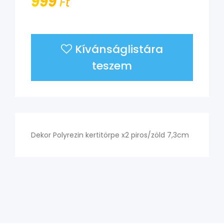
999
Ft
Kívánságlistára
teszem
Dekor Polyrezin kertitörpe x2 piros/zöld 7,3cm