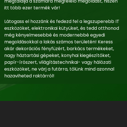
megtalálja a számára megfelelő megoldást, hiszen
itt több ezer termék vár!
Látogass el hozzánk és fedezd fel a legszuperebb IT
eszközöket, elektronikai kütyüket, és tedd otthonod
még kényelmesebbé és modernebbé egyedi
megoldásokkal a lakás számos területén! Keress
akár dekorációs fényfüzért, barkács termékeket,
nagy háztartási gépeket, konyhai kiegészítőket,
papír-írószert, világítástechnikai- vagy hálózati
eszközöket, ne várj a futárra, tőlünk mind azonnal
hazaviheted raktárról!