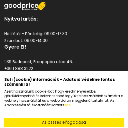
Nyitvatartás:
Hétfőtől - Péntekig: 09:00-17:30
Szombat: 09:00-14:00
Gyere El!
1139 Budapest, Frangepán utca 46.
+36 1 888 3222
goodprice@goodprice.hu
Süti (cookie) információk - Adataid védelme fontos
számunkra!
Általános szerződési feltételek
Azért használunk cookie-kat, hogy eredményesebbé,
Adatkezelési tájékoztató
gördülékenyebbé és kellemesebbé tegyük felhasználóink számára a
webhely használatát és a weboldalon megjelenő tartalmat. Az
Adatkezelési tájékoztatóért kattints
ide
.
Az összes elfogadása