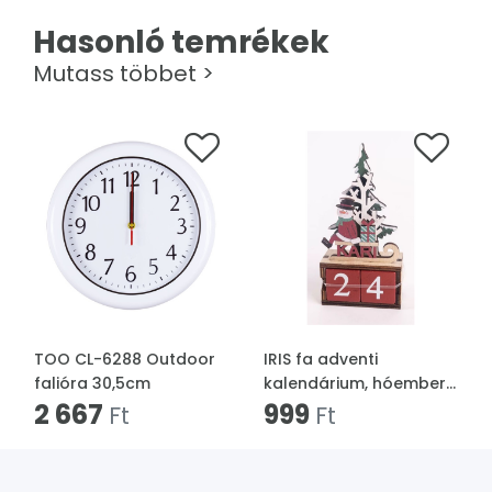
Hasonló temrékek
Mutass többet >
TOO CL-6288 Outdoor
IRIS fa adventi
falióra 30,5cm
kalendárium, hóember
2 667
szánkón, "kari" felirattal,
999
Ft
Ft
fenyőfával 14 x 7 cm