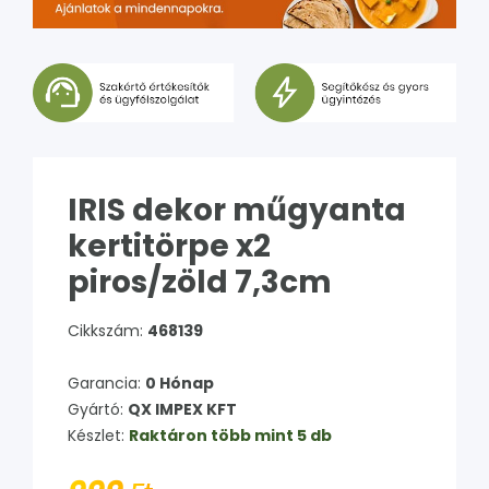
IRIS dekor műgyanta
kertitörpe x2
piros/zöld 7,3cm
Cikkszám:
468139
Garancia:
0 Hónap
Gyártó:
QX IMPEX KFT
Készlet:
Raktáron több mint 5 db