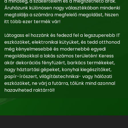
a minőség, a szakértelem és a megfizethető árak.
Áruházunk különösen nagy választékában mindenki
megtalálja a számára megfelelő megoldást, hiszen
itt több ezer termék vár!
Látogass el hozzánk és fedezd fel a legszuperebb IT
eszközöket, elektronikai kütyüket, és tedd otthonod
még kényelmesebbé és modernebbé egyedi
megoldásokkal a lakás számos területén! Keress
akár dekorációs fényfüzért, barkács termékeket,
nagy háztartási gépeket, konyhai kiegészítőket,
papír-írószert, világítástechnikai- vagy hálózati
eszközöket, ne várj a futárra, tőlünk mind azonnal
hazaviheted raktárról!