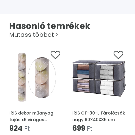
Hasonló temrékek
Mutass többet >
IRIS dekor műanyag
IRIS CT-30-L Tárolózsák
tojás x6 virágos
nagy 60X40X35 cm
színátmenetes 4x6cm
924
699
Ft
Ft