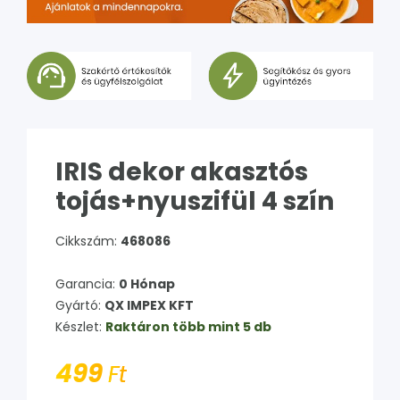
IRIS dekor akasztós
tojás+nyuszifül 4 szín
Cikkszám:
468086
Garancia:
0 Hónap
Gyártó:
QX IMPEX KFT
Készlet:
Raktáron több mint 5 db
499
Ft