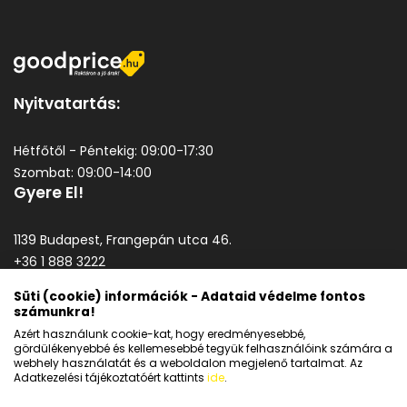
Nyitvatartás:
Hétfőtől - Péntekig: 09:00-17:30
Szombat: 09:00-14:00
Gyere El!
1139 Budapest, Frangepán utca 46.
+36 1 888 3222
goodprice@goodprice.hu
Süti (cookie) információk - Adataid védelme fontos
számunkra!
Általános szerződési feltételek
Azért használunk cookie-kat, hogy eredményesebbé,
Adatkezelési tájékoztató
gördülékenyebbé és kellemesebbé tegyük felhasználóink számára a
webhely használatát és a weboldalon megjelenő tartalmat. Az
Adatkezelési tájékoztatóért kattints
ide
.