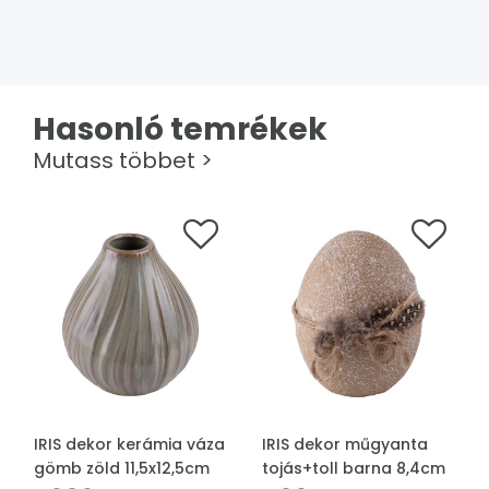
Hasonló temrékek
Mutass többet >
IRIS dekor kerámia váza
IRIS dekor műgyanta
gömb zöld 11,5x12,5cm
tojás+toll barna 8,4cm