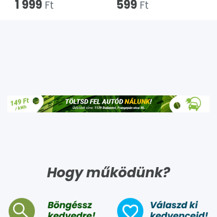
1 999
599
Ft
Ft
Hogy működünk?