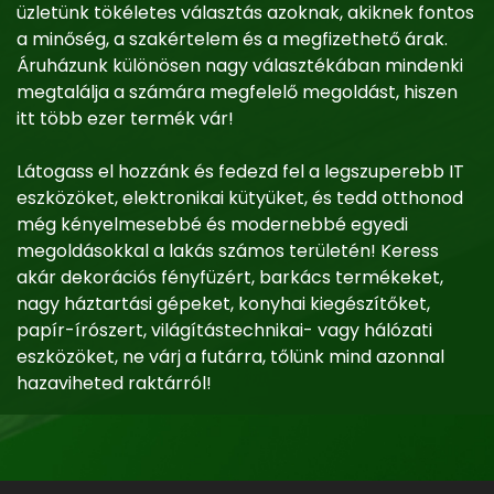
üzletünk tökéletes választás azoknak, akiknek fontos
a minőség, a szakértelem és a megfizethető árak.
Áruházunk különösen nagy választékában mindenki
megtalálja a számára megfelelő megoldást, hiszen
itt több ezer termék vár!
Látogass el hozzánk és fedezd fel a legszuperebb IT
eszközöket, elektronikai kütyüket, és tedd otthonod
még kényelmesebbé és modernebbé egyedi
megoldásokkal a lakás számos területén! Keress
akár dekorációs fényfüzért, barkács termékeket,
nagy háztartási gépeket, konyhai kiegészítőket,
papír-írószert, világítástechnikai- vagy hálózati
eszközöket, ne várj a futárra, tőlünk mind azonnal
hazaviheted raktárról!