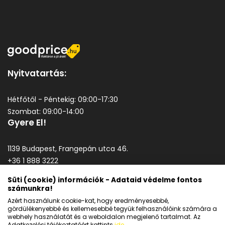
Nyitvatartás:
Hétfőtől - Péntekig: 09:00-17:30
Szombat: 09:00-14:00
Gyere El!
1139 Budapest, Frangepán utca 46.
+36 1 888 3222
goodprice@goodprice.hu
Süti (cookie) információk - Adataid védelme fontos
számunkra!
Általános szerződési feltételek
Azért használunk cookie-kat, hogy eredményesebbé,
Adatkezelési tájékoztató
gördülékenyebbé és kellemesebbé tegyük felhasználóink számára a
webhely használatát és a weboldalon megjelenő tartalmat. Az
Adatkezelési tájékoztatóért kattints
ide
.