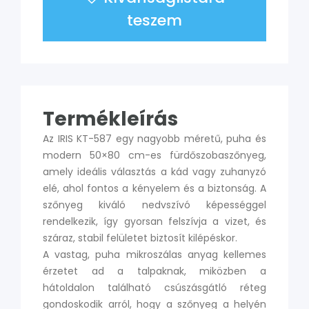
teszem
Termékleírás
Az IRIS KT-587 egy nagyobb méretű, puha és
modern 50×80 cm-es fürdőszobaszőnyeg,
amely ideális választás a kád vagy zuhanyzó
elé, ahol fontos a kényelem és a biztonság. A
szőnyeg kiváló nedvszívó képességgel
rendelkezik, így gyorsan felszívja a vizet, és
száraz, stabil felületet biztosít kilépéskor.
A vastag, puha mikroszálas anyag kellemes
érzetet ad a talpaknak, miközben a
hátoldalon található csúszásgátló réteg
gondoskodik arról, hogy a szőnyeg a helyén