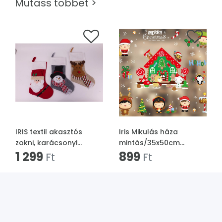
Mutass többet >
IRIS textil akasztós
Iris Mikulás háza
zokni, karácsonyi
mintás/35x50cm
figurás, télapó,
1 299
páraálló karácsonyi
899
Ft
Ft
hóember, rénszarvas, 3
ablakdísz
féle 42 x 26cm