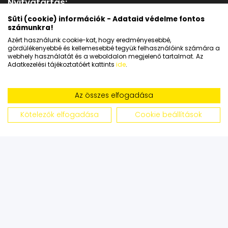
Nyitvatartás:
Süti (cookie) információk - Adataid védelme fontos
számunkra!
Hétfőtől - Péntekig: 09:00-17:30
Azért használunk cookie-kat, hogy eredményesebbé,
Szombat: 09:00-14:00
gördülékenyebbé és kellemesebbé tegyük felhasználóink számára a
Gyere El!
webhely használatát és a weboldalon megjelenő tartalmat. Az
Adatkezelési tájékoztatóért kattints
ide
.
1139 Budapest, Frangepán utca 46.
+36 1 888 3222
Az összes elfogadása
goodprice@goodprice.hu
Kötelezők elfogadása
Cookie beállítások
Általános szerződési feltételek
Adatkezelési tájékoztató
Copyright © 2026