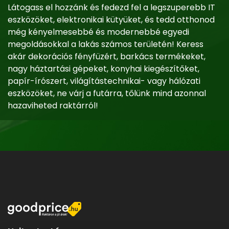
Látogass el hozzánk és fedezd fel a legszuperebb IT
eszközöket, elektronikai kütyüket, és tedd otthonod
még kényelmesebbé és modernebbé egyedi
megoldásokkal a lakás számos területén! Keress
akár dekorációs fényfüzért, barkács termékeket,
nagy háztartási gépeket, konyhai kiegészítőket,
papír-írószert, világítástechnikai- vagy hálózati
eszközöket, ne várj a futárra, tőlünk mind azonnal
hazaviheted raktárról!