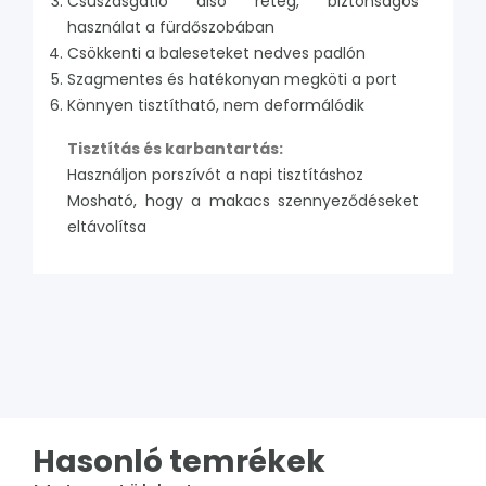
Csúszásgátló alsó réteg, biztonságos
használat a fürdőszobában
Csökkenti a baleseteket nedves padlón
Szagmentes és hatékonyan megköti a port
Könnyen tisztítható, nem deformálódik
Tisztítás és karbantartás:
Használjon porszívót a napi tisztításhoz
Mosható, hogy a makacs szennyeződéseket
eltávolítsa
Hasonló temrékek