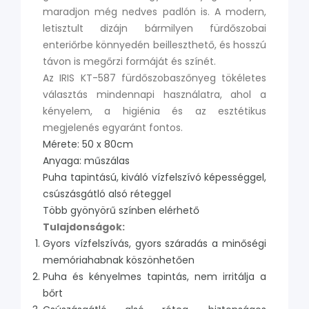
maradjon még nedves padlón is. A modern,
letisztult dizájn bármilyen fürdőszobai
enteriőrbe könnyedén beilleszthető, és hosszú
távon is megőrzi formáját és színét.
Az IRIS KT-587 fürdőszobaszőnyeg tökéletes
választás mindennapi használatra, ahol a
kényelem, a higiénia és az esztétikus
megjelenés egyaránt fontos.
Mérete: 50 x 80cm
Anyaga: műszálas
Puha tapintású, kiváló vízfelszívó képességgel,
csúszásgátló alsó réteggel
Több gyönyörű színben elérhető
Tulajdonságok:
Gyors vízfelszívás, gyors száradás a minőségi
memóriahabnak köszönhetően
Puha és kényelmes tapintás, nem irritálja a
bőrt